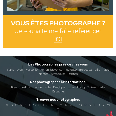
VOUS ÊTES PHOTOGRAPHE ?
Je souhaite me faire référencer
ICI
Les Photographes près de chez vous
Paris
Lyon
Marseille
Aix-en-provence
Toulouse
Bordeaux
Lille
Nice
Nantes
Strasbourg
Rennes
Nos photographes à l'international
Royaume-Uni
Irlande
Inde
Belgique
Luxembourg
Suisse
Italie
Espagne
Trouver nos photographes
A
B
C
D
E
F
G
H
I
J
K
L
M
N
O
P
Q
R
S
T
U
V
W
X
Y
Z