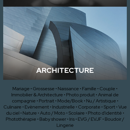
ARCHITECTURE
Mariage
•
Grossesse
•
Naissance
•
Famille
•
Couple
•
Immobilier & Architecture
•
Photo produit
•
Animal de
compagnie
•
Portrait
•
Mode/Book
•
Nu / Artistique
•
Culinaire
•
Evènement
•
Industrielle
•
Corporate
•
Sport
•
Vue
du ciel
•
Nature
•
Auto / Moto
•
Scolaire
•
Photo d'identité
•
Photothérapie
•
Baby shower
•
Iris
•
EVG / EVJF
•
Boudoir /
Lingerie